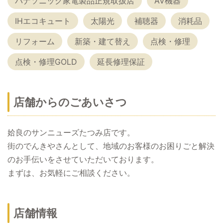
パナソニック家電製品正規取扱店
AV機器
IHエコキュート
太陽光
補聴器
消耗品
リフォーム
新築・建て替え
点検・修理
点検・修理GOLD
延長修理保証
店舗からのごあいさつ
姶良のサンニューズたつみ店です。
街のでんきやさんとして、地域のお客様のお困りごと解決
のお手伝いをさせていただいております。
まずは、お気軽にご相談ください。
店舗情報