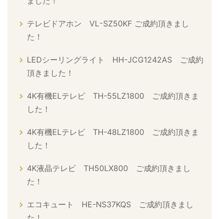
ました！
テレビドアホン VLｰSZ50KF ご成約頂きまし
た！
LEDシーリングライト HH-JCG1242AS ご成約
頂きました！
4K有機ELテレビ TH-55LZ1800 ご成約頂きま
した！
4K有機ELテレビ TH-48LZ1800 ご成約頂きま
した！
4K液晶テレビ TH50LX800 ご成約頂きまし
た！
エコキュート HE-NS37KQS ご成約頂きまし
た！