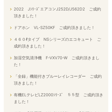
2022 JｼﾘｰｽﾞエアコンJ252D/J562D2 ご成約
頂きました！
ドアホン VL-SZ50KF ご成約頂きました！
４６０ℓタイプ NSシリーズのエコキュート ご
成約頂きました！
加湿空気清浄機 F-VXV70-W ご成約頂きまし
た！
「全録」機能付きブルーレイレコーダー ご成約
頂きました！
有機ELテレビLZ2000ｼﾘｰｽﾞ ５５型 ご成約頂き
ました！