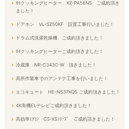
IHクッキングヒーター KZ-PA56NS ご成約頂き
ました！
ドアホン VL-SZ50KF 設置工事行いました！
ドラム式洗濯乾燥機 ご成約頂きました！
IHクッキングヒーターご成約頂きました！
冷蔵庫 NR-C343C-W 頂きました！
高所作業車でのアンテナ工事を行いました！
エコキュート HE–NS37KQS ご成約頂きました！
4K有機ELテレビご成約頂きました！
高効率ｴｱｺﾝ CS-XSｼﾘｰｽﾞ ご成約頂きました！