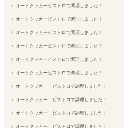
オートクッカービストロで調理しました！
オートクッカービストロで調理しました！
オートクッカービストロで調理しました！
オートクッカービストロで調理しました！
オートクッカービストロで調理しました！
オートクッカービストロで調理しました！
オートクッカー ビストロで調理しました！
オートクッカー ビストロで調理しました！
オートクッカー ビストロで調理しました！
オートクッカー ビストロで調理しました！