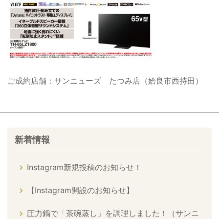
ご成約店舗：サンニューズ たつみ店（姶良市西持田）
新着情報
Instagram新規投稿のお知らせ！
【Instagram開設のお知らせ】
圧力鍋で「茶碗蒸し」を調理しました！（サンニ