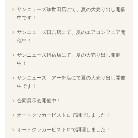
サンニューズ加世田店にて、夏の大売り出し開催
中です！
サンニューズ日吉店にて、夏のエアコンフェア開
催中！
サンニューズ指宿店にて、夏の大売り出し開催
中！
サンニューズ アーチ店にて夏の大売り出し開催
中です！
合同展示会開催中！
オートクッカービストロで調理しました！
オートクッカービストロで調理しました！