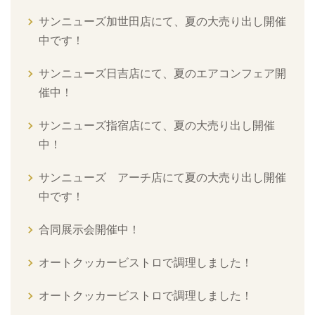
サンニューズ加世田店にて、夏の大売り出し開催
中です！
サンニューズ日吉店にて、夏のエアコンフェア開
催中！
サンニューズ指宿店にて、夏の大売り出し開催
中！
サンニューズ アーチ店にて夏の大売り出し開催
中です！
合同展示会開催中！
オートクッカービストロで調理しました！
オートクッカービストロで調理しました！