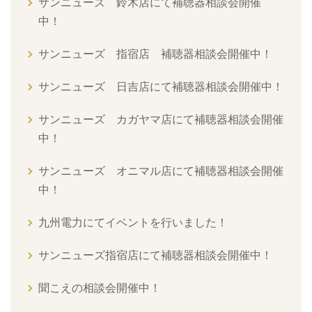
サンニューズ 鈴木店にて補聴器相談会開催
中！
サンニューズ 指宿店 補聴器相談会開催中！
サンニューズ 日吉店にて補聴器相談会開催中！
サンニューズ カガヤマ店にて補聴器相談会開催
中！
サンニューズ オニマル店にて補聴器相談会開催
中！
九州電力にてイベントを行いました！
サンニューズ指宿店にて補聴器相談会開催中！
聞こえの相談会開催中！