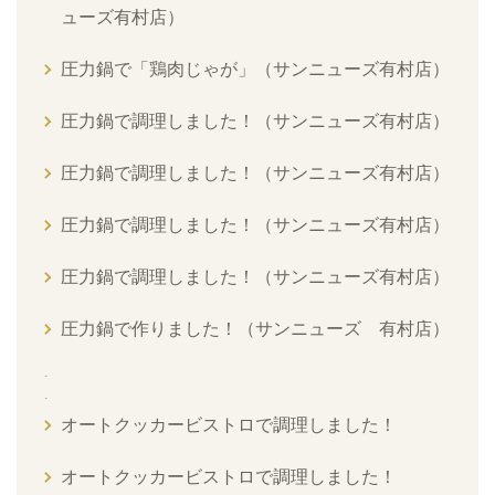
ューズ有村店）
圧力鍋で「鶏肉じゃが」（サンニューズ有村店）
圧力鍋で調理しました！（サンニューズ有村店）
圧力鍋で調理しました！（サンニューズ有村店）
圧力鍋で調理しました！（サンニューズ有村店）
圧力鍋で調理しました！（サンニューズ有村店）
圧力鍋で作りました！（サンニューズ 有村店）
オートクッカービストロで調理しました！
オートクッカービストロで調理しました！