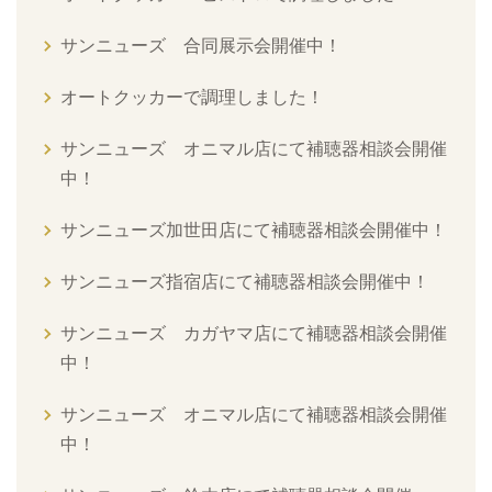
サンニューズ 合同展示会開催中！
オートクッカーで調理しました！
サンニューズ オニマル店にて補聴器相談会開催
中！
サンニューズ加世田店にて補聴器相談会開催中！
サンニューズ指宿店にて補聴器相談会開催中！
サンニューズ カガヤマ店にて補聴器相談会開催
中！
サンニューズ オニマル店にて補聴器相談会開催
中！