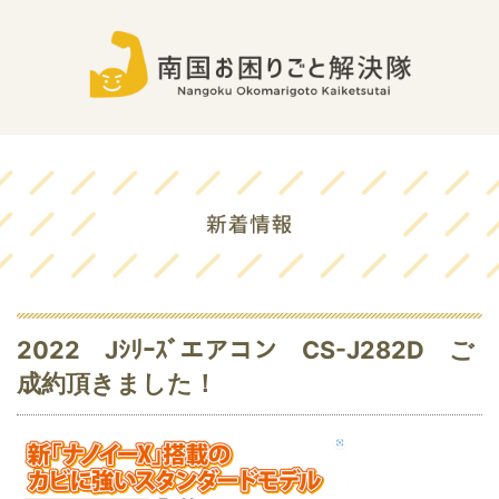
2022 Jｼﾘｰｽﾞエアコン CS-J282D ご
成約頂きました！