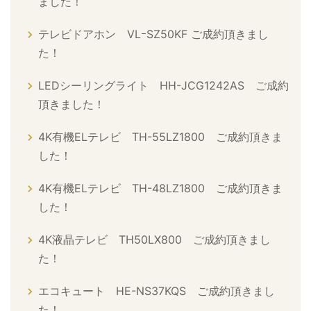
ました！
テレビドアホン VLｰSZ50KF ご成約頂きまし
た！
LEDシーリングライト HH-JCG1242AS ご成約
頂きました！
4K有機ELテレビ TH-55LZ1800 ご成約頂きま
した！
4K有機ELテレビ TH-48LZ1800 ご成約頂きま
した！
4K液晶テレビ TH50LX800 ご成約頂きまし
た！
エコキュート HE-NS37KQS ご成約頂きまし
た！