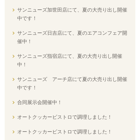
サンニューズ加世田店にて、夏の大売り出し開催
中です！
サンニューズ日吉店にて、夏のエアコンフェア開
催中！
サンニューズ指宿店にて、夏の大売り出し開催
中！
サンニューズ アーチ店にて夏の大売り出し開催
中です！
合同展示会開催中！
オートクッカービストロで調理しました！
オートクッカービストロで調理しました！