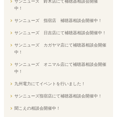
サンニューズ 鈴木店にて補聴器相談会開催
中！
サンニューズ 指宿店 補聴器相談会開催中！
サンニューズ 日吉店にて補聴器相談会開催中！
サンニューズ カガヤマ店にて補聴器相談会開催
中！
サンニューズ オニマル店にて補聴器相談会開催
中！
九州電力にてイベントを行いました！
サンニューズ指宿店にて補聴器相談会開催中！
聞こえの相談会開催中！