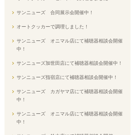
サンニューズ 合同展示会開催中！
オートクッカーで調理しました！
サンニューズ オニマル店にて補聴器相談会開催
中！
サンニューズ加世田店にて補聴器相談会開催中！
サンニューズ指宿店にて補聴器相談会開催中！
サンニューズ カガヤマ店にて補聴器相談会開催
中！
サンニューズ オニマル店にて補聴器相談会開催
中！