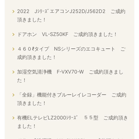
2022 JｼﾘｰｽﾞエアコンJ252D/J562D2 ご成約
頂きました！
ドアホン VL-SZ50KF ご成約頂きました！
４６０ℓタイプ NSシリーズのエコキュート ご
成約頂きました！
加湿空気清浄機 F-VXV70-W ご成約頂きまし
た！
「全録」機能付きブルーレイレコーダー ご成約
頂きました！
有機ELテレビLZ2000ｼﾘｰｽﾞ ５５型 ご成約頂き
ました！