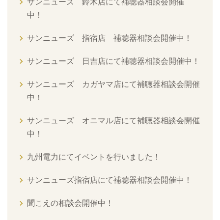
サンニューズ 鈴木店にて補聴器相談会開催
中！
サンニューズ 指宿店 補聴器相談会開催中！
サンニューズ 日吉店にて補聴器相談会開催中！
サンニューズ カガヤマ店にて補聴器相談会開催
中！
サンニューズ オニマル店にて補聴器相談会開催
中！
九州電力にてイベントを行いました！
サンニューズ指宿店にて補聴器相談会開催中！
聞こえの相談会開催中！