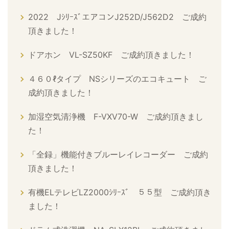
2022 JｼﾘｰｽﾞエアコンJ252D/J562D2 ご成約
頂きました！
ドアホン VL-SZ50KF ご成約頂きました！
４６０ℓタイプ NSシリーズのエコキュート ご
成約頂きました！
加湿空気清浄機 F-VXV70-W ご成約頂きまし
た！
「全録」機能付きブルーレイレコーダー ご成約
頂きました！
有機ELテレビLZ2000ｼﾘｰｽﾞ ５５型 ご成約頂き
ました！