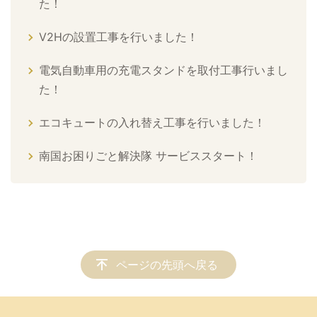
た！
V2Hの設置工事を行いました！
電気自動車用の充電スタンドを取付工事行いまし
た！
エコキュートの入れ替え工事を行いました！
南国お困りごと解決隊 サービススタート！
ページの先頭へ戻る