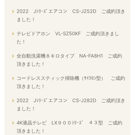
2022 Jｼﾘｰｽﾞエアコン CS-J252D ご成約頂き
ました！
テレビドアホン VL-SZ50KF ご成約頂きまし
た！
全自動洗濯機８キロタイプ NA-FA8H1 ご成約
頂きました！
コードレススティック掃除機（ｻｲｸﾛﾝ型） ご成約
頂きました！
2022 Jｼﾘｰｽﾞエアコン CS-J282D ご成約頂き
ました！
4K液晶テレビ LX９００ｼﾘｰｽﾞ ４３型 ご成約
頂きました！