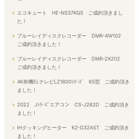
エコキュート HE-NS37KQS ご成約頂きまし
た！
ブルーレイディスクレコーダー DMR-4W102
ご成約頂きました！
ブルーレイディスクレコーダー DMR-2X202
ご成約頂きました！
4K有機ELテレビLZ1800ｼﾘｰｽﾞ 65型 ご成約頂き
ました！
2022 Jｼﾘｰｽﾞエアコン CS-J282D ご成約頂き
ました！
IHクッキングヒーター KZ-G32AST ご成約頂き
ました！