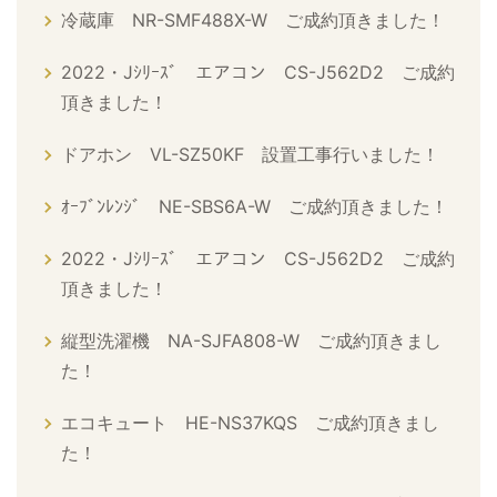
冷蔵庫 NR-SMF488X-W ご成約頂きました！
2022・Jｼﾘｰｽﾞ エアコン CS-J562D2 ご成約
頂きました！
ドアホン VL-SZ50KF 設置工事行いました！
ｵｰﾌﾞﾝﾚﾝｼﾞ NE-SBS6A-W ご成約頂きました！
2022・Jｼﾘｰｽﾞ エアコン CS-J562D2 ご成約
頂きました！
縦型洗濯機 NA-SJFA808-W ご成約頂きまし
た！
エコキュート HE-NS37KQS ご成約頂きまし
た！