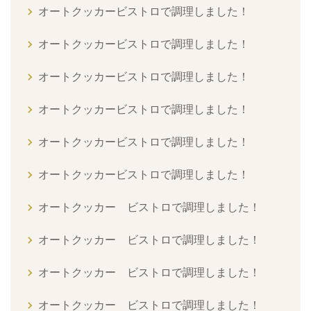
オートクッカービストロで調理しました！
オートクッカービストロで調理しました！
オートクッカービストロで調理しました！
オートクッカービストロで調理しました！
オートクッカービストロで調理しました！
オートクッカービストロで調理しました！
オートクッカー ビストロで調理しました！
オートクッカー ビストロで調理しました！
オートクッカー ビストロで調理しました！
オートクッカー ビストロで調理しました！