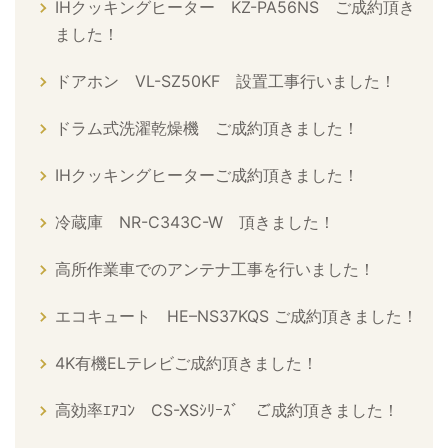
IHクッキングヒーター KZ-PA56NS ご成約頂き
ました！
ドアホン VL-SZ50KF 設置工事行いました！
ドラム式洗濯乾燥機 ご成約頂きました！
IHクッキングヒーターご成約頂きました！
冷蔵庫 NR-C343C-W 頂きました！
高所作業車でのアンテナ工事を行いました！
エコキュート HE–NS37KQS ご成約頂きました！
4K有機ELテレビご成約頂きました！
高効率ｴｱｺﾝ CS-XSｼﾘｰｽﾞ ご成約頂きました！