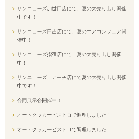
サンニューズ加世田店にて、夏の大売り出し開催
中です！
サンニューズ日吉店にて、夏のエアコンフェア開
催中！
サンニューズ指宿店にて、夏の大売り出し開催
中！
サンニューズ アーチ店にて夏の大売り出し開催
中です！
合同展示会開催中！
オートクッカービストロで調理しました！
オートクッカービストロで調理しました！