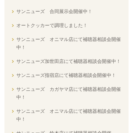
サンニューズ 合同展示会開催中！
オートクッカーで調理しました！
サンニューズ オニマル店にて補聴器相談会開催
中！
サンニューズ加世田店にて補聴器相談会開催中！
サンニューズ指宿店にて補聴器相談会開催中！
サンニューズ カガヤマ店にて補聴器相談会開催
中！
サンニューズ オニマル店にて補聴器相談会開催
中！