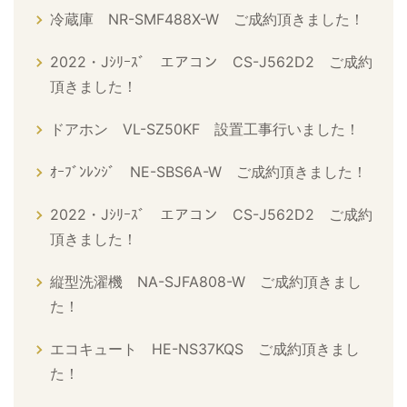
冷蔵庫 NR-SMF488X-W ご成約頂きました！
2022・Jｼﾘｰｽﾞ エアコン CS-J562D2 ご成約
頂きました！
ドアホン VL-SZ50KF 設置工事行いました！
ｵｰﾌﾞﾝﾚﾝｼﾞ NE-SBS6A-W ご成約頂きました！
2022・Jｼﾘｰｽﾞ エアコン CS-J562D2 ご成約
頂きました！
縦型洗濯機 NA-SJFA808-W ご成約頂きまし
た！
エコキュート HE-NS37KQS ご成約頂きまし
た！