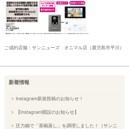
ご成約店舗：サンニューズ オニマル店（鹿児島市平川）
新着情報
Instagram新規投稿のお知らせ！
【Instagram開設のお知らせ】
圧力鍋で「茶碗蒸し」を調理しました！（サンニ