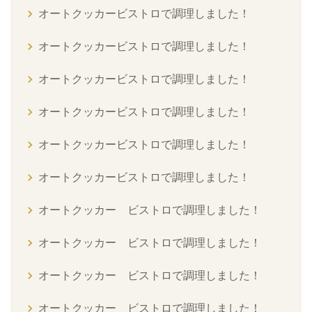
オートクッカービストロで調理しました！
オートクッカービストロで調理しました！
オートクッカービストロで調理しました！
オートクッカービストロで調理しました！
オートクッカービストロで調理しました！
オートクッカービストロで調理しました！
オートクッカー ビストロで調理しました！
オートクッカー ビストロで調理しました！
オートクッカー ビストロで調理しました！
オートクッカー ビストロで調理しました！