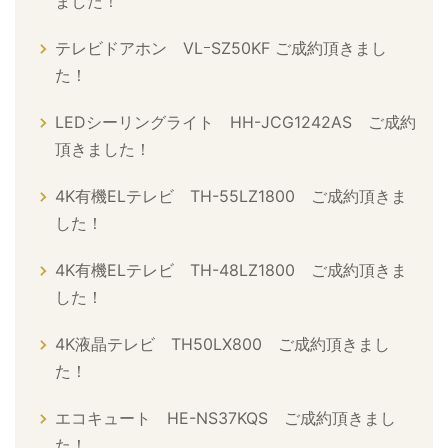
ました！
テレビドアホン VLｰSZ50KF ご成約頂きまし
た！
LEDシーリングライト HH-JCG1242AS ご成約
頂きました！
4K有機ELテレビ TH-55LZ1800 ご成約頂きま
した！
4K有機ELテレビ TH-48LZ1800 ご成約頂きま
した！
4K液晶テレビ TH50LX800 ご成約頂きまし
た！
エコキュート HE-NS37KQS ご成約頂きまし
た！