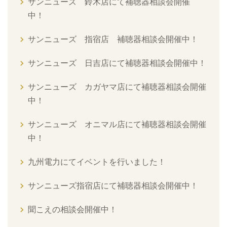
サンニューズ 鈴木店にて補聴器相談会開催
中！
サンニューズ 指宿店 補聴器相談会開催中！
サンニューズ 日吉店にて補聴器相談会開催中！
サンニューズ カガヤマ店にて補聴器相談会開催
中！
サンニューズ オニマル店にて補聴器相談会開催
中！
九州電力にてイベントを行いました！
サンニューズ指宿店にて補聴器相談会開催中！
聞こえの相談会開催中！