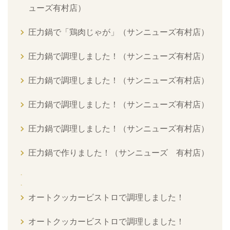
ューズ有村店）
圧力鍋で「鶏肉じゃが」（サンニューズ有村店）
圧力鍋で調理しました！（サンニューズ有村店）
圧力鍋で調理しました！（サンニューズ有村店）
圧力鍋で調理しました！（サンニューズ有村店）
圧力鍋で調理しました！（サンニューズ有村店）
圧力鍋で作りました！（サンニューズ 有村店）
オートクッカービストロで調理しました！
オートクッカービストロで調理しました！