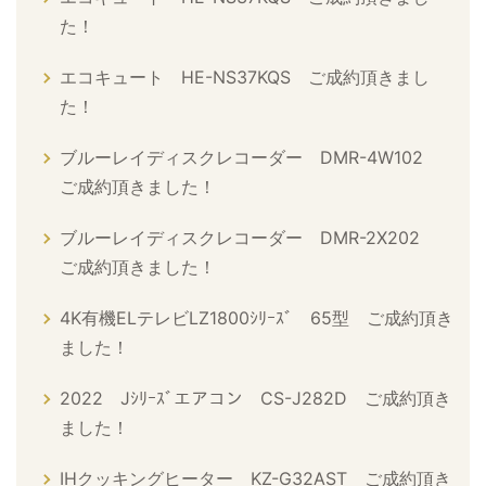
た！
エコキュート HE-NS37KQS ご成約頂きまし
た！
ブルーレイディスクレコーダー DMR-4W102
ご成約頂きました！
ブルーレイディスクレコーダー DMR-2X202
ご成約頂きました！
4K有機ELテレビLZ1800ｼﾘｰｽﾞ 65型 ご成約頂き
ました！
2022 Jｼﾘｰｽﾞエアコン CS-J282D ご成約頂き
ました！
IHクッキングヒーター KZ-G32AST ご成約頂き