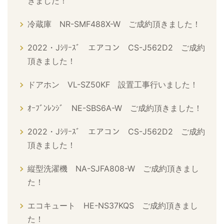
きました！
冷蔵庫 NR-SMF488X-W ご成約頂きました！
2022・Jｼﾘｰｽﾞ エアコン CS-J562D2 ご成約
頂きました！
ドアホン VL-SZ50KF 設置工事行いました！
ｵｰﾌﾞﾝﾚﾝｼﾞ NE-SBS6A-W ご成約頂きました！
2022・Jｼﾘｰｽﾞ エアコン CS-J562D2 ご成約
頂きました！
縦型洗濯機 NA-SJFA808-W ご成約頂きまし
た！
エコキュート HE-NS37KQS ご成約頂きまし
た！