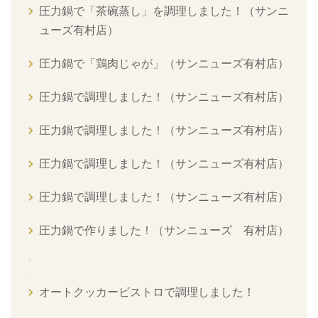
圧力鍋で「茶碗蒸し」を調理しました！（サンニ
ューズ有村店）
圧力鍋で「鶏肉じゃが」（サンニューズ有村店）
圧力鍋で調理しました！（サンニューズ有村店）
圧力鍋で調理しました！（サンニューズ有村店）
圧力鍋で調理しました！（サンニューズ有村店）
圧力鍋で調理しました！（サンニューズ有村店）
圧力鍋で作りました！（サンニューズ 有村店）
オートクッカービストロで調理しました！