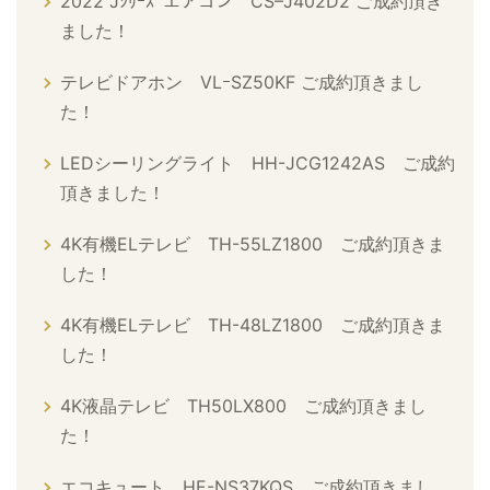
2022 Jｼﾘｰｽﾞエアコン CS–J402D2 ご成約頂き
ました！
テレビドアホン VLｰSZ50KF ご成約頂きまし
た！
LEDシーリングライト HH-JCG1242AS ご成約
頂きました！
4K有機ELテレビ TH-55LZ1800 ご成約頂きま
した！
4K有機ELテレビ TH-48LZ1800 ご成約頂きま
した！
4K液晶テレビ TH50LX800 ご成約頂きまし
た！
エコキュート HE-NS37KQS ご成約頂きまし