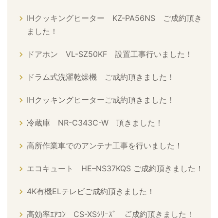
IHクッキングヒーター KZ-PA56NS ご成約頂き
ました！
ドアホン VL-SZ50KF 設置工事行いました！
ドラム式洗濯乾燥機 ご成約頂きました！
IHクッキングヒーターご成約頂きました！
冷蔵庫 NR-C343C-W 頂きました！
高所作業車でのアンテナ工事を行いました！
エコキュート HE–NS37KQS ご成約頂きました！
4K有機ELテレビご成約頂きました！
高効率ｴｱｺﾝ CS-XSｼﾘｰｽﾞ ご成約頂きました！