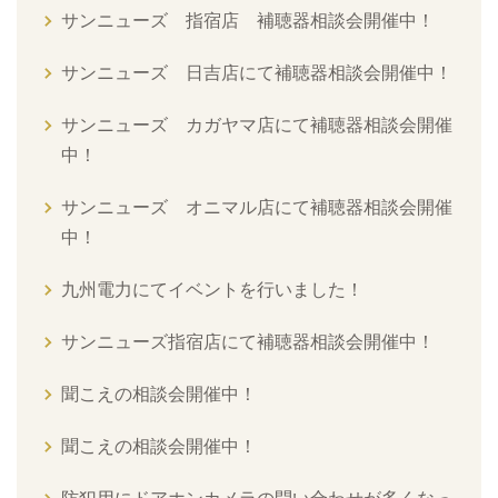
サンニューズ 指宿店 補聴器相談会開催中！
サンニューズ 日吉店にて補聴器相談会開催中！
サンニューズ カガヤマ店にて補聴器相談会開催
中！
サンニューズ オニマル店にて補聴器相談会開催
中！
九州電力にてイベントを行いました！
サンニューズ指宿店にて補聴器相談会開催中！
聞こえの相談会開催中！
聞こえの相談会開催中！