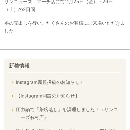
サンニューズ アーチ店にて11月25日（金）・26日
（土）の2日間
冬の売出しを行い、たくさんのお客様にご来場いただきま
した！
新着情報
Instagram新規投稿のお知らせ！
【Instagram開設のお知らせ】
圧力鍋で「茶碗蒸し」を調理しました！（サンニ
ューズ有村店）