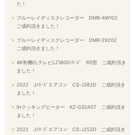
た！
ブルーレイディスクレコーダー DMR-4W102
ご成約頂きました！
ブルーレイディスクレコーダー DMR-2X202
ご成約頂きました！
4K有機ELテレビLZ1800ｼﾘｰｽﾞ 65型 ご成約頂き
ました！
2022 Jｼﾘｰｽﾞエアコン CS-J282D ご成約頂き
ました！
IHクッキングヒーター KZ-G32AST ご成約頂き
ました！
2022 Jｼﾘｰｽﾞエアコン CS-J252D ご成約頂き