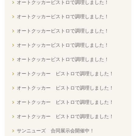
オートクッカービストロで調理しました！
オートクッカービストロで調理しました！
オートクッカービストロで調理しました！
オートクッカービストロで調理しました！
オートクッカービストロで調理しました！
オートクッカー ビストロで調理しました！
オートクッカー ビストロで調理しました！
オートクッカー ビストロで調理しました！
オートクッカー ビストロで調理しました！
サンニューズ 合同展示会開催中！