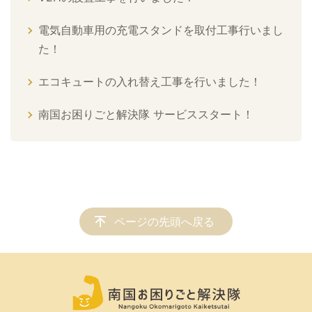
電気自動車用の充電スタンドを取付工事行いまし
た！
エコキュートの入れ替え工事を行いました！
南国お困りごと解決隊 サービススタート！
ページの先頭へ戻る