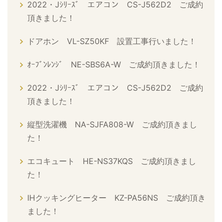
2022・Jｼﾘｰｽﾞ エアコン CS-J562D2 ご成約
頂きました！
ドアホン VL-SZ50KF 設置工事行いました！
ｵｰﾌﾞﾝﾚﾝｼﾞ NE-SBS6A-W ご成約頂きました！
2022・Jｼﾘｰｽﾞ エアコン CS-J562D2 ご成約
頂きました！
縦型洗濯機 NA-SJFA808-W ご成約頂きまし
た！
エコキュート HE-NS37KQS ご成約頂きまし
た！
IHクッキングヒーター KZ-PA56NS ご成約頂き
ました！