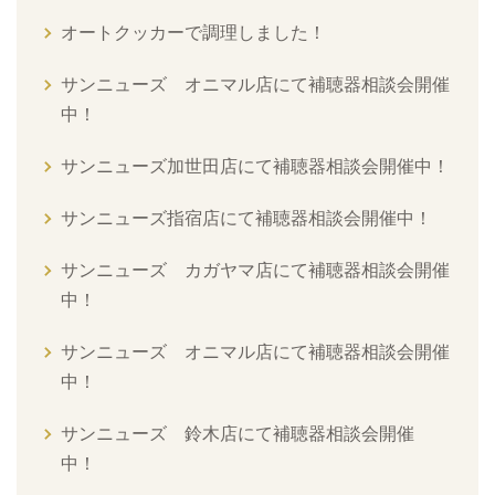
オートクッカーで調理しました！
サンニューズ オニマル店にて補聴器相談会開催
中！
サンニューズ加世田店にて補聴器相談会開催中！
サンニューズ指宿店にて補聴器相談会開催中！
サンニューズ カガヤマ店にて補聴器相談会開催
中！
サンニューズ オニマル店にて補聴器相談会開催
中！
サンニューズ 鈴木店にて補聴器相談会開催
中！