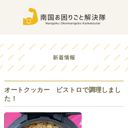
オートクッカー ビストロで調理しまし
た！