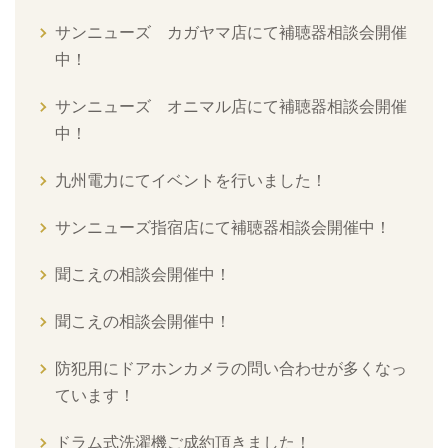
サンニューズ カガヤマ店にて補聴器相談会開催
中！
サンニューズ オニマル店にて補聴器相談会開催
中！
九州電力にてイベントを行いました！
サンニューズ指宿店にて補聴器相談会開催中！
聞こえの相談会開催中！
聞こえの相談会開催中！
防犯用にドアホンカメラの問い合わせが多くなっ
ています！
ドラム式洗濯機ご成約頂きました！