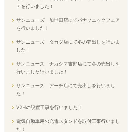
アを行いました！
サンニューズ 加世田店にてパナソニックフェア
を行いました！
サンニューズ タカダ店にて冬の売出しを行いま
した！
サンニューズ ナカシマ吉野店にて冬の売出しを
行いました行いました！
サンニューズ アーチ店にて売出しを行いまし
た！
V2Hの設置工事を行いました！
電気自動車用の充電スタンドを取付工事行いまし
た！