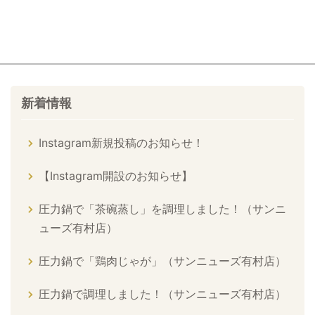
新着情報
Instagram新規投稿のお知らせ！
【Instagram開設のお知らせ】
圧力鍋で「茶碗蒸し」を調理しました！（サンニ
ューズ有村店）
圧力鍋で「鶏肉じゃが」（サンニューズ有村店）
圧力鍋で調理しました！（サンニューズ有村店）