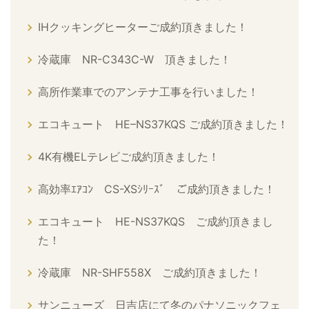
IHクッキングヒーターご成約頂きました！
冷蔵庫 NR-C343C-W 頂きました！
高所作業車でのアンテナ工事を行いました！
エコキュート HE–NS37KQS ご成約頂きました！
4K有機ELテレビご成約頂きました！
高効率ｴｱｺﾝ CS-XSｼﾘｰｽﾞ ご成約頂きました！
エコキュート HE-NS37KQS ご成約頂きまし
た！
冷蔵庫 NR-SHF558X ご成約頂きました！
サンニューズ 日吉店にて冬のパナソニックフェ