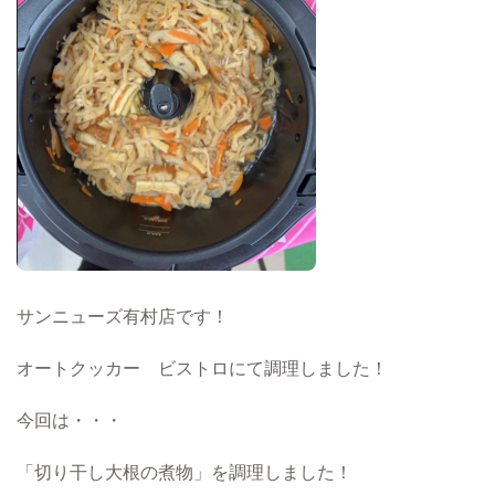
サンニューズ有村店です！
オートクッカー ビストロにて調理しました！
今回は・・・
「切り干し大根の煮物」を調理しました！