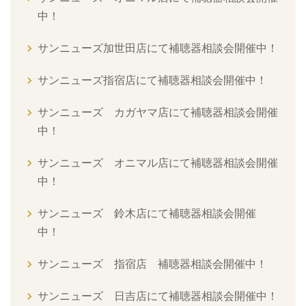
中！
サンニューズ加世田店にて補聴器相談会開催中！
サンニューズ指宿店にて補聴器相談会開催中！
サンニューズ カガヤマ店にて補聴器相談会開催
中！
サンニューズ オニマル店にて補聴器相談会開催
中！
サンニューズ 鈴木店にて補聴器相談会開催
中！
サンニューズ 指宿店 補聴器相談会開催中！
サンニューズ 日吉店にて補聴器相談会開催中！