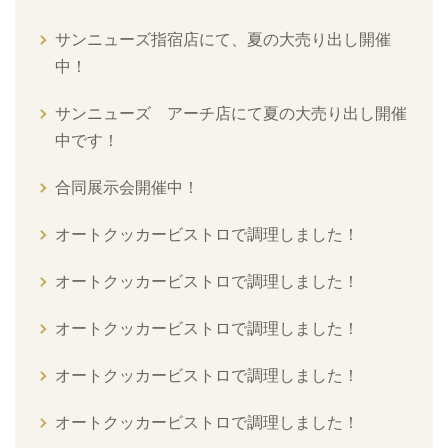
サンニューズ指宿店にて、夏の大売り出し開催
中！
サンニューズ アーチ店にて夏の大売り出し開催
中です！
合同展示会開催中！
オートクッカービストロで調理しました！
オートクッカービストロで調理しました！
オートクッカービストロで調理しました！
オートクッカービストロで調理しました！
オートクッカービストロで調理しました！