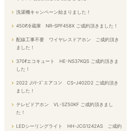
洗濯機キャンペーン始まりました！
450ℓ冷蔵庫 NR–SPF458X ご成約頂きました！
配線工事不要 ワイヤレスドアホン ご成約頂き
ました！
370ℓエコキュート HEｰNS37KQS ご成約頂きま
した！
2022 Jｼﾘｰｽﾞエアコン CS–J402D2 ご成約頂き
ました！
テレビドアホン VLｰSZ50KF ご成約頂きまし
た！
LEDシーリングライト HH-JCG1242AS ご成約